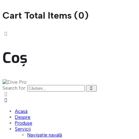
Cart Total Items (
0
)
Coș
Search for:
Acasă
Despre
Produse
Servicii
Navigație navală