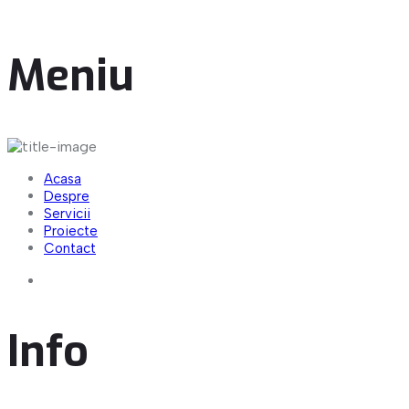
centru maritim al României.
Meniu
Acasa
Despre
Servicii
Proiecte
Contact
Info