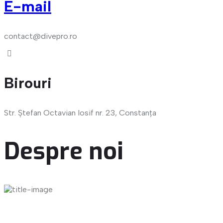
E-mail
contact@divepro.ro
Birouri
Str. Ștefan Octavian Iosif nr. 23, Constanța
Despre noi
Dive-Med Impex SRL este o companie românească fondată
în 2022 și cu sediul central în Constanța, cel mai important