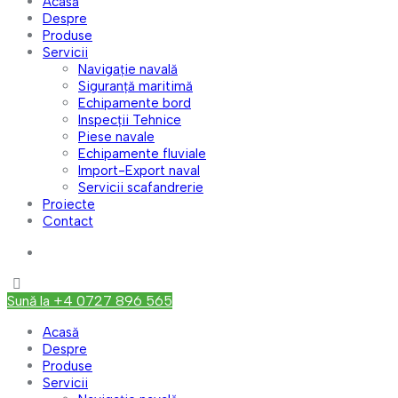
Acasă
Despre
Produse
Servicii
Navigație navală
Siguranță maritimă
Echipamente bord
Inspecții Tehnice
Piese navale
Echipamente fluviale
Import-Export naval
Servicii scafandrerie
Proiecte
Contact
Sună la +4 0727 896 565
Acasă
Despre
Produse
Servicii