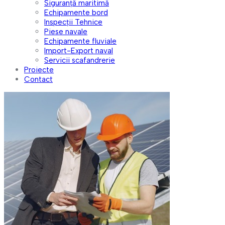
Siguranță maritimă
Echipamente bord
Inspecții Tehnice
Piese navale
Echipamente fluviale
Import-Export naval
Servicii scafandrerie
Proiecte
Contact