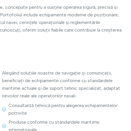
e, concepute pentru a susține operarea sigură, precisă și
al. Portofoliul include echipamente moderne de poziționare,
ul navei, cerințele operaționale și reglementările
cunoscuți, oferim soluții fiabile care contribuie la creșterea
Alegând soluțiile noastre de navigație și comunicații,
beneficiați de echipamente conforme cu standardele
maritime actuale și de suport tehnic specializat, adaptat
nevoilor reale ale operatorilor navali.
View More
Consultanță tehnică pentru alegerea echipamentelor
potrivite
Produse conforme cu standardele maritime
internaționale