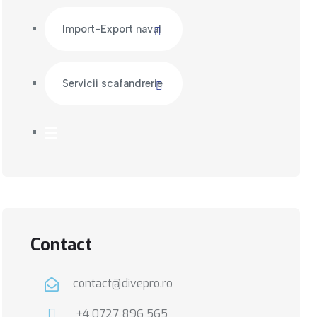
Import-Export naval
Servicii scafandrerie
Contact
contact@divepro.ro
+4 0727 896 565