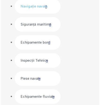
Navigație navală
Siguranță maritimă
Echipamente bord
Inspecții Tehnice
Piese navale
Echipamente fluviale