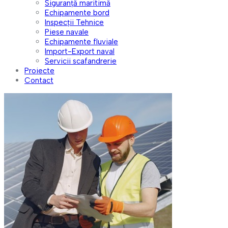
Siguranță maritimă
Echipamente bord
Inspecții Tehnice
Piese navale
Echipamente fluviale
Import-Export naval
Servicii scafandrerie
Proiecte
Contact