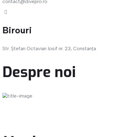
contact@divepro.ro
Birouri
Str. Ștefan Octavian Iosif nr. 23, Constanța
Despre noi
Dive-Med Impex SRL este o companie românească fondată
în 2022 și cu sediul central în Constanța, cel mai important
centru maritim al României.