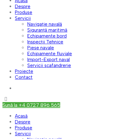
Acasă
Despre
Produse
Servicii
Navigație navală
Siguranță maritimă
Echipamente bord
Inspecții Tehnice
Piese navale
Echipamente fluviale
Import-Export naval
Servicii scafandrerie
Proiecte
Contact
Sună la +4 0727 896 565
Acasă
Despre
Produse
Servicii